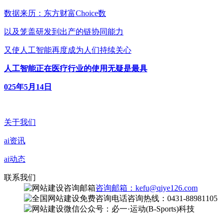
数据来历：东方财富Choice数
以及笼盖研发到出产的链协同能力
又使人工智能再度成为人们持续关心
人工智能正在医疗行业的使用无疑是最具
025年5月14日
关于我们
ai资讯
ai动态
联系我们
咨询邮箱：kefu@qiye126.com
咨询热线：0431-88981105
微信公众号：必一·运动(B-Sports)科技