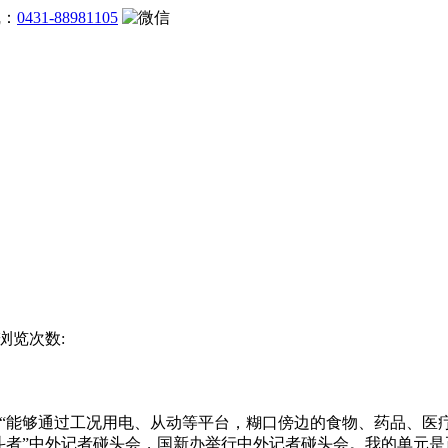
线：
0431-88981105
) 浏览次数:
能够通过工况用电、从动等平台，糊口傍边的食物、药品、医疗
斗者”中外记者碰头会，国新办举行中外记者碰头会。我的单元是