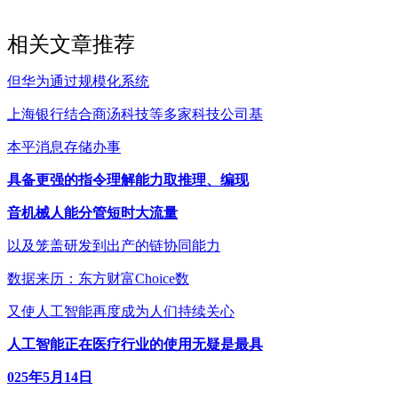
相关文章推荐
但华为通过规模化系统
上海银行结合商汤科技等多家科技公司基
本平消息存储办事
具备更强的指令理解能力取推理、编现
音机械人能分管短时大流量
以及笼盖研发到出产的链协同能力
数据来历：东方财富Choice数
又使人工智能再度成为人们持续关心
人工智能正在医疗行业的使用无疑是最具
025年5月14日