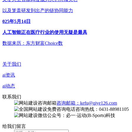
以及笼盖研发到出产的链协同能力
025年5月14日
人工智能正在医疗行业的使用无疑是最具
数据来历：东方财富Choice数
关于我们
ai资讯
ai动态
联系我们
咨询邮箱：kefu@qiye126.com
咨询热线：0431-88981105
微信公众号：必一·运动(B-Sports)科技
给我们留言