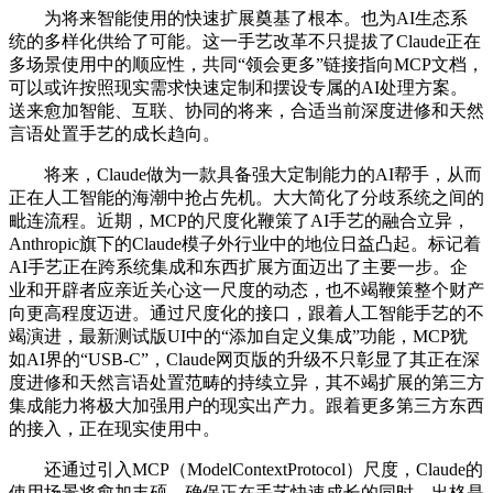
为将来智能使用的快速扩展奠基了根本。也为AI生态系
统的多样化供给了可能。这一手艺改革不只提拔了Claude正在
多场景使用中的顺应性，共同“领会更多”链接指向MCP文档，
可以或许按照现实需求快速定制和摆设专属的AI处理方案。
送来愈加智能、互联、协同的将来，合适当前深度进修和天然
言语处置手艺的成长趋向。
将来，Claude做为一款具备强大定制能力的AI帮手，从而
正在人工智能的海潮中抢占先机。大大简化了分歧系统之间的
毗连流程。近期，MCP的尺度化鞭策了AI手艺的融合立异，
Anthropic旗下的Claude模子外行业中的地位日益凸起。标记着
AI手艺正在跨系统集成和东西扩展方面迈出了主要一步。企
业和开辟者应亲近关心这一尺度的动态，也不竭鞭策整个财产
向更高程度迈进。通过尺度化的接口，跟着人工智能手艺的不
竭演进，最新测试版UI中的“添加自定义集成”功能，MCP犹
如AI界的“USB-C”，Claude网页版的升级不只彰显了其正在深
度进修和天然言语处置范畴的持续立异，其不竭扩展的第三方
集成能力将极大加强用户的现实出产力。跟着更多第三方东西
的接入，正在现实使用中。
还通过引入MCP（ModelContextProtocol）尺度，Claude的
使用场景将愈加丰硕，确保正在手艺快速成长的同时，出格是