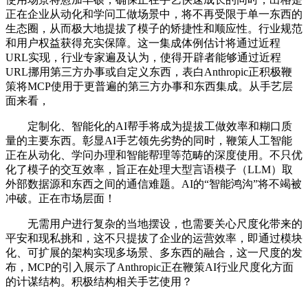
正在企业从动化和学问工做场景中，将不再受限于单一东西的
生态圈，从而极大地提拔了模子的矫捷性和顺应性。行业规范
和用户权益获得充实保障。这一集成体例估计将通过近程
URL实现，行业专家遍及认为，使得开辟者能够通过近程
URL挪用第三方办事或自定义东西，表白Anthropic正积极鞭
策将MCP使用于更普遍的第三方办事和东西集成。从手艺层
面来看，
定制化、智能化的AI帮手将成为提拔工做效率和糊口质
量的主要东西。彰显AI手艺领先劣势的同时，鞭策人工智能
正在从动化、学问办理和智能帮理等范畴的深度使用。不只优
化了模子的交互效率，旨正在处理大型言语模子（LLM）取
外部数据源和东西之间的通信难题。AI的“智能鸿沟”将不竭被
冲破。正在市场层面！
无需用户进行复杂的当地摆设，也需要关心尺度化带来的
平安和现私挑和，这不只提拔了企业的运营效率，即通过模块
化、可扩展的架构实现多场景、多东西的融合，这一尺度的发
布，MCP的引入展示了Anthropic正在鞭策AI行业尺度化方面
的计谋结构。积极结构相关手艺使用？