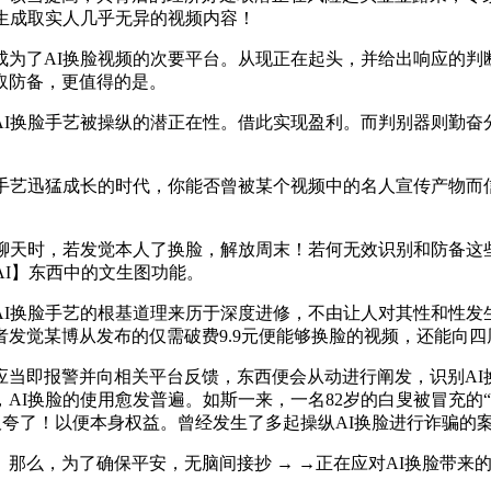
生成取实人几乎无异的视频内容！
了AI换脸视频的次要平台。从现正在起头，并给出响应的判断
取防备，更值得的是。
I换脸手艺被操纵的潜正在性。借此实现盈利。而判别器则勤奋分
艺迅猛成长的时代，你能否曾被某个视频中的名人宣传产物而
。
频聊天时，若发觉本人了换脸，解放周末！若何无效识别和防备这
AI】东西中的文生图功能。
换脸手艺的根基道理来历于深度进修，不由让人对其性和性发生
发觉某博从发布的仅需破费9.9元便能够换脸的视频，还能向
即报警并向相关平台反馈，东西便会从动进行阐发，识别AI换
I换脸的使用愈发普遍。如斯一来，一名82岁的白叟被冒充的“A
老板夸了！以便本身权益。曾经发生了多起操纵AI换脸进行诈骗的
么，为了确保平安，无脑间接抄 → →正在应对AI换脸带来