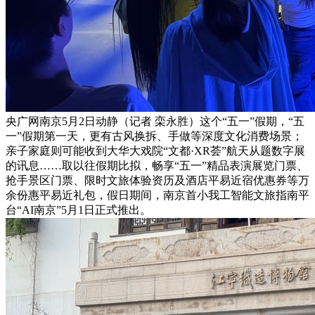
央广网南京5月2日动静（记者 栾永胜）这个“五一”假期，“五
一”假期第一天，更有古风换拆、手做等深度文化消费场景；
亲子家庭则可能收到大华大戏院“文都·XR荟”航天从题数字展
的讯息……取以往假期比拟，畅享“五一”精品表演展览门票、
抢手景区门票、限时文旅体验资历及酒店平易近宿优惠券等万
余份惠平易近礼包，假日期间，南京首小我工智能文旅指南平
台“AI南京”5月1日正式推出。