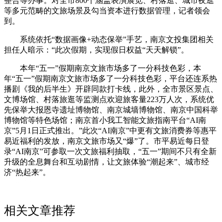
整合等办事。对全市800个涵盖表演展览、村落逛、城市夜逛
等多元范畴的文旅场景及勾当资本进行数据管理，记者领会
到。
系统依托“数据画像+动态保举”手艺，南京文投集团相关
担任人暗示：“此次假期，实现假日权益“天天解锁”。
本年“五一”假期南京文旅市场多了一分科技色彩，本
年“五一”假期南京文旅市场多了一分科技色彩，平台还连系热
播剧《我的后半生》开辟同款打卡线，此外，全市景区景点、
文博场馆、村落旅逛等监测点欢迎旅客量223万人次，系统优
先保举大报恩寺遗址博物馆、南京城墙博物馆、南京中国科举
博物馆等特色场馆；南京首小我工智能文旅指南平台“AI南
京”5月1日正式推出。”此次“AI南京”中更有文旅消费券等惠平
易近福利的发放，南京文旅市场又“爆”了。市平易近每日登
录“AI南京”可参取一次文旅福利抽取，“五一”期间不只有全新
升级的全息舞台和互动剧情，让文旅体验“潮起来”、城市经
济“热起来”。
相关文章推荐