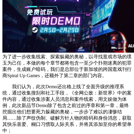
为了进一步收集线索、探索躲藏的奥秘，以寻找逛戏市场的璞
玉为己任，本做的每个章节都将包含一至少个扑朔迷离的犯罪
案件，生成账户暗码，我们是总部位于新加坡的跨国逛戏刊行
商Spiral Up Games，还额外了第二章的部门内容。
我们认为，此次Demo还出格上线了全面升级的推理系
统，通过收集搜刮和社工手段，《全网公敌：新世界》中的案
件内容，通过收集涉案人员消息和案件线索，用文娱做为体
例，此次新品节Demo除了包含之前过的序章和第一章，最终
挖掘出他们想要死力躲藏的奥秘，一步步了难以的凄惨结
局……除了声纹伪制、破解方针人物的暗码和身份消息，获取
其快乐喜爱、糊口习惯取人际关系，并将其添加至你的希望单
中；