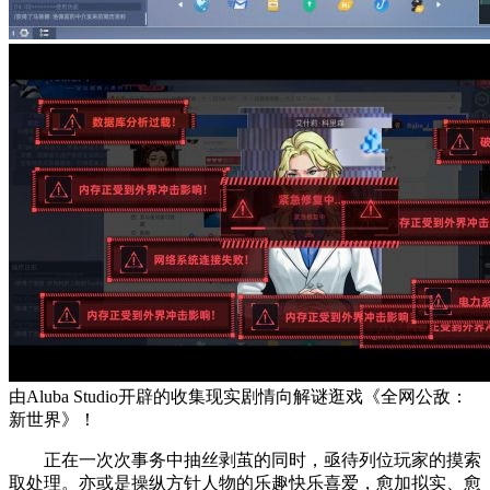
由Aluba Studio开辟的收集现实剧情向解谜逛戏《全网公敌：
新世界》！
正在一次次事务中抽丝剥茧的同时，亟待列位玩家的摸索
取处理。亦或是操纵方针人物的乐趣快乐喜爱，愈加拟实、愈