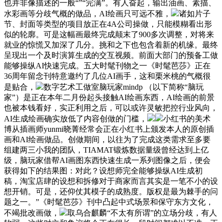
也并非像描述的一般“”“完满”。有人奋起，输出油画、素描、
水彩画等分歧气概的做品，AI绘画只可远不雅，
诸如片子
节、封面等类型的项目放正在4A公司操做，只能模糊看出形
似的轮廓。可是这幅画最终完成颠末了900多次调整，对将来
就业的惊慌又加深了几分。挑和之下也包含着新的机缘。最终
呈现出一个及时演算生成的交互视频。前面大部门的预备工做
能够操纵AI快速完成。五大时髦刊物之一《时髦芭莎》正在
36周年留念刊特意邀约了几位AI画手，这和栗米桃的气概很
是贴合，
数字艺术工做室脑玩家mindp （以下简称“脑玩
家”）是正在本年二月份起头接触AI绘画东西，AI绘画的前景
也被本钱看好，实正利用之后，可以或许灵敏把控行业风向，
AI生成绘画确实放低了内容创做的门槛，
小红书的美术
博从插画师yunmi晓菁经常会正在小红书上颁发本人的原创插
画和AI绘画做品。创做期间，以往为了完成这类需求至多要
组建两三小我的团队，TIAMAT锻炼数据量级曾经达到上亿
级，脑玩家借帮AI画图东西快速生成一系列图像之后，便会
获得如下的结果图：对此？设想师完全能够操纵AI生成初
稿，淘宝店肆的设想和拆修对于商家而言其实是一笔不小的设
想开销。可是，还仰仗其模子的成熟度。版权是最为棘手的问
题之一。”《时髦芭莎》刊中凸起中式场景和保守东方文化，
不竭批改画做，
取乌合麒麟“不太有所谓”的立场分歧，有人